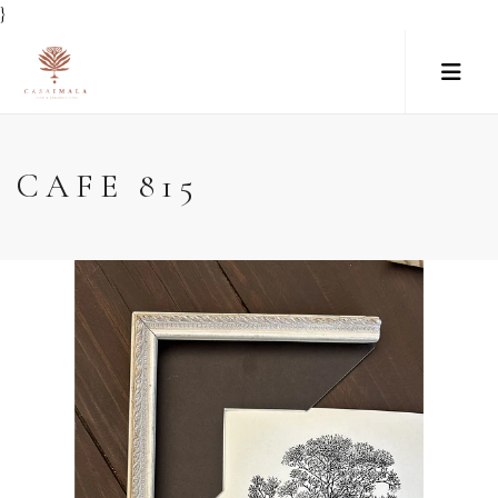
}
CAFE 815