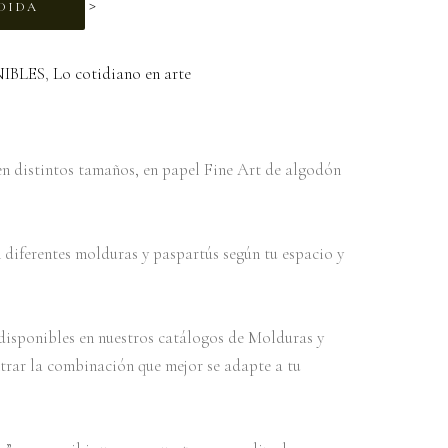
>
DIDA
IBLES
,
Lo cotidiano en arte
n distintos tamaños, en papel Fine Art de algodón
diferentes molduras y paspartús según tu espacio y
s disponibles en nuestros catálogos de Molduras y
trar la combinación que mejor se adapte a tu